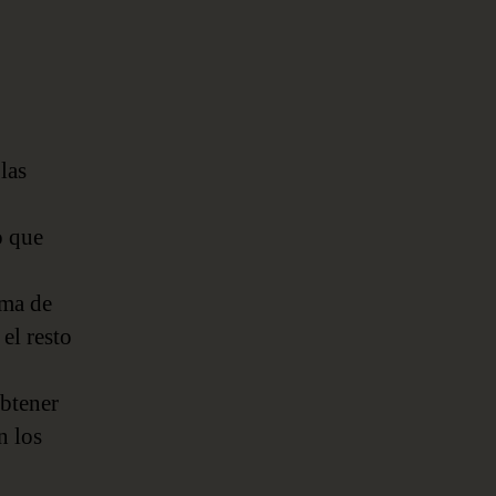
las
o que
rma de
el resto
,
obtener
n los