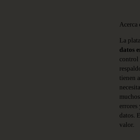
Acerca
La pla
datos 
control 
respald
tienen 
necesit
muchos 
errores
datos. 
valor.