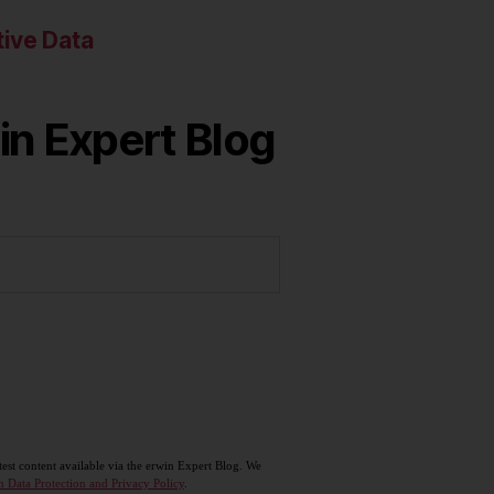
ive Data
in Expert Blog
test content available via the erwin Expert Blog. We
n Data Protection and Privacy Policy
.