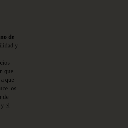
rno de
ilidad y
ocios
ón que
 a que
uce los
n de
 y el