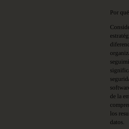
Por qué
Conside
estratég
diferen
organiz
seguimi
signifi
segurida
softwar
de la e
compren
los res
datos.